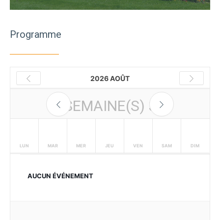
Programme
2026 AOÛT
SEMAINE(S)
3
LUN
MAR
MER
JEU
VEN
SAM
DIM
AUCUN ÉVÉNEMENT
10
11
12
13
14
15
16