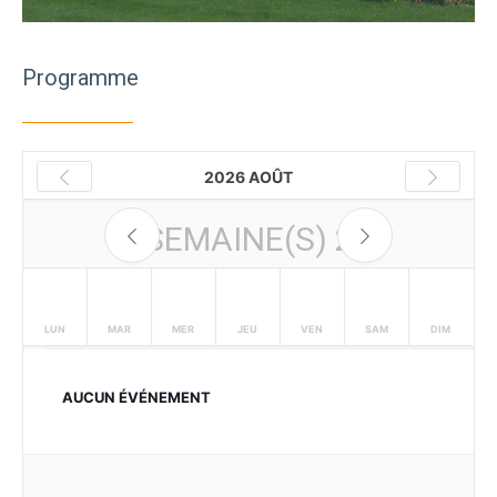
Programme
2026 AOÛT
SEMAINE(S)
2
LUN
MAR
MER
JEU
VEN
SAM
DIM
AUCUN ÉVÉNEMENT
3
4
5
6
7
8
9